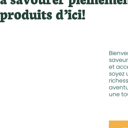
à savourer pleinemen
produits d’ici!
Bienve
saveur
et acc
soyez 
riches
aventu
une to