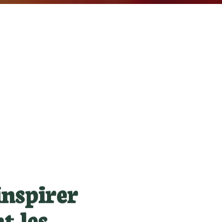
À propos
Répertoire des entreprises
Arrêts Croquez l’Outaouais!
Les incontournables
Recettes
Articles
Vidéos
Calendrier d’événements
Nous joindre
EN
inspirer