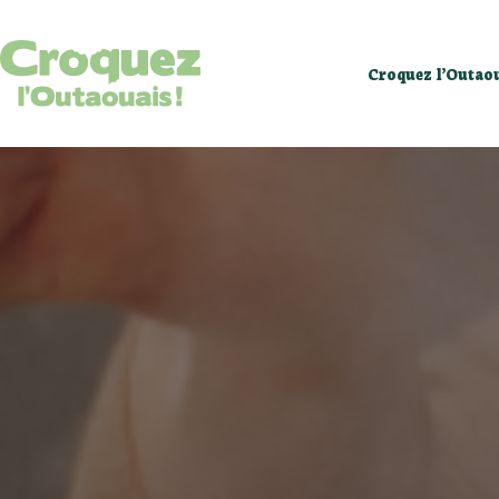
Calendrier d’év
Croquez l’Outao