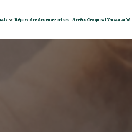
énements
uais
Répertoire des entreprises
Arrêts Croquez l’Outaouais!