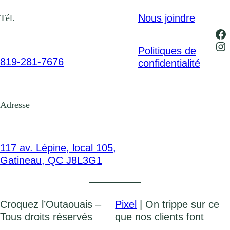
Nous joindre
Tél.
Fa
In
Politiques de
819-281-7676
confidentialité
Adresse
117 av. Lépine, local 105,
Gatineau, QC J8L3G1
Croquez l’Outaouais –
Pixel
| On trippe sur ce
Tous droits réservés
que nos clients font