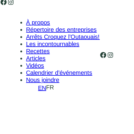
Facebook
Instagram
À propos
Répertoire des entreprises
Arrêts Croquez l’Outaouais!
Les incontournables
Recettes
Facebook
Instagr
Articles
Vidéos
Calendrier d’événements
Nous joindre
FR
EN