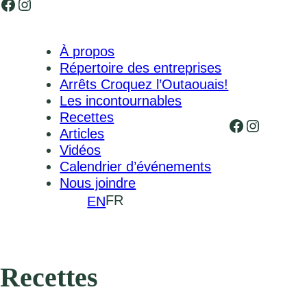
Facebook
Instagram
À propos
Répertoire des entreprises
Arrêts Croquez l’Outaouais!
Les incontournables
Recettes
Facebook
Instagr
Articles
Vidéos
Calendrier d’événements
Nous joindre
FR
EN
Recettes