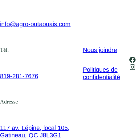
info@agro-outaouais.com
Nous joindre
Tél.
Fa
In
Politiques de
819-281-7676
confidentialité
Adresse
117 av. Lépine, local 105,
Gatineau, QC J8L3G1