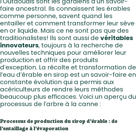
l’Outaouais sont les gardiens d’un savoir-
faire ancestral. Ils connaissent les érables
comme personne, savent quand les
entailler et comment transformer leur sève
À propo
en or liquide. Mais ce ne sont pas que des
Répertoire des e
traditionalistes! Ils sont aussi de
véritables
innovateurs
, toujours à la recherche de
Arrêts Croquez l
nouvelles techniques pour améliorer leur
Les incontou
production et offrir des produits
d’exception. La récolte et transformation de
Recette
l’eau d’érable en sirop est un savoir-faire en
Article
constante évolution qui a permis aux
Vidéos
acériculteurs de rendre leurs méthodes
beaucoup plus efficaces. Voici un aperçu du
Calendrier d’é
processus de l’arbre à la canne :
Nous join
Processus de production du sirop d’érable : de
l’entaillage à l’évaporation