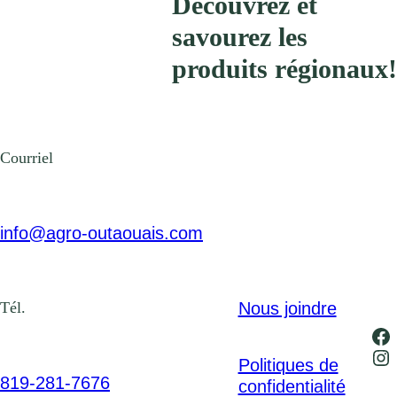
Découvrez et
savourez les
produits régionaux!
Courriel
info@agro-outaouais.com
Nous joindre
Tél.
Fa
In
Politiques de
819-281-7676
confidentialité