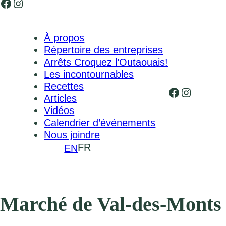
Facebook
Instagram
À propos
Répertoire des entreprises
Arrêts Croquez l’Outaouais!
Les incontournables
Recettes
Facebook
Instagr
Articles
Vidéos
Calendrier d’événements
Nous joindre
FR
EN
Marché de Val-des-Monts