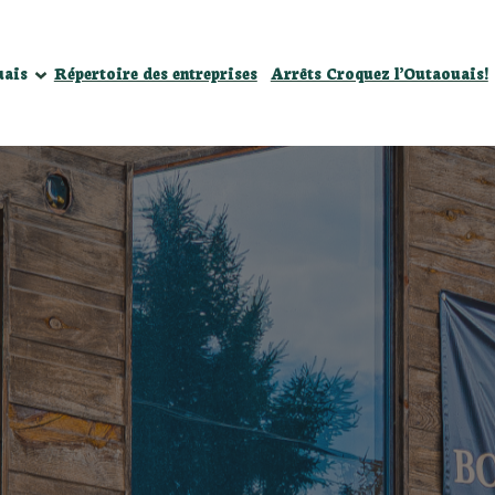
énements
uais
Répertoire des entreprises
Arrêts Croquez l’Outaouais!