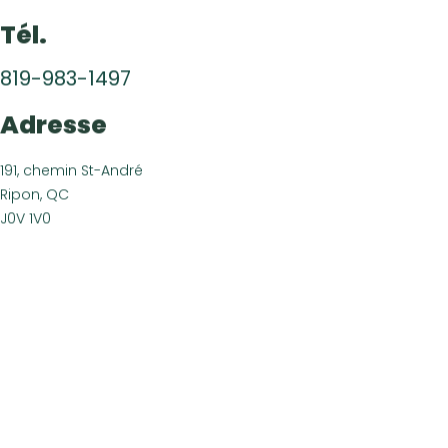
fermemoreau@hotmail.com
Tél.
819-983-1497
Adresse
191, chemin St-André
Ripon, QC
J0V 1V0