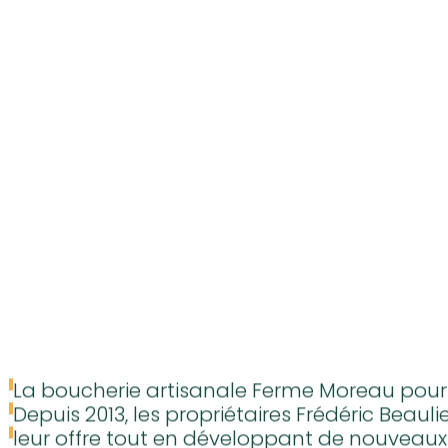
Répertoire des entreprises
Arrêts Croquez l’Outaouais!
Les incontournables
Recettes
Articles
Vidéos
Calendrier d’événements
Nous joindre
EN
La boucherie artisanale Ferme Moreau pour