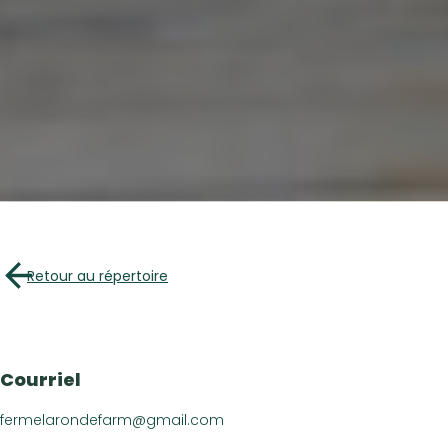
À propo
Répertoire des e
Arrêts Croquez l
Retour au répertoire
Les incontou
Recette
Article
Courriel
Vidéos
fermelarondefarm@gmail.com
Calendrier d’é