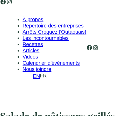
Facebook
Instagram
À propos
Répertoire des entreprises
Arrêts Croquez l’Outaouais!
Les incontournables
Recettes
Facebook
Instagr
Articles
Vidéos
Calendrier d’événements
Nous joindre
FR
EN