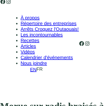
Facebook
Instagram
À propos
Répertoire des entreprises
Arrêts Croquez l’Outaouais!
Les incontournables
Recettes
Facebook
Instagr
Articles
Vidéos
Calendrier d’événements
Nous joindre
FR
EN