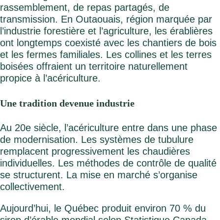
rassemblement, de repas partagés, de
transmission. En Outaouais, région marquée par
l’industrie forestière et l’agriculture, les érablières
ont longtemps coexisté avec les chantiers de bois
et les fermes familiales. Les collines et les terres
À propos
boisées offraient un territoire naturellement
propice à l’acériculture.
Répertoire des entreprises
Arrêts Croquez l’Outaouais!
Une tradition devenue industrie
Les incontournables
Au 20e siècle, l’acériculture entre dans une phase
Recettes
de modernisation. Les systèmes de tubulure
Articles
remplacent progressivement les chaudières
Vidéos
individuelles. Les méthodes de contrôle de qualité
se structurent. La mise en marché s’organise
Calendrier d’événements
collectivement.
Nous joindre
Aujourd’hui, le Québec produit environ 70 % du
EN