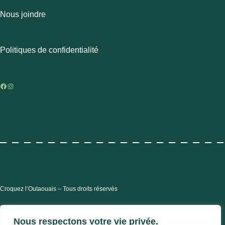
Nous joindre
Politiques de confidentialité
Facebook
Instagram
Croquez l’Outaouais – Tous droits réservés
Pixel
| On trippe sur ce que nos clients font
Nous respectons votre vie privée.