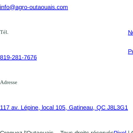
info@agro-outaouais.com
N
Tél.
Po
819-281-7676
Adresse
117 av. Lépine, local 105, Gatineau, QC J8L3G1
Croquez l’Outaouais – Tous droits réservés
Pixel
| 