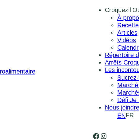
Croquez l’O
À propo
Recette
Articles
Vidéos
Calendr
Répertoire d
Arrêts Croqu
Les inconto
Sucrez-
Marché
Marchés
Défi Je
Nous joindr
FR
EN
Facebook
Instagram