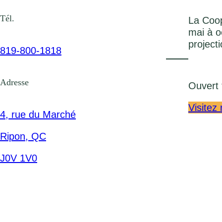
Tél.
La Coop
mai à o
project
819-800-1818
Adresse
Ouvert 
Visitez
4, rue du Marché
Ripon, QC
J0V 1V0