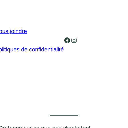
ous joindre
Facebook
Instagram
litiques de confidentialité
On trippe sur ce que nos clients font