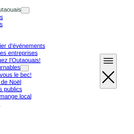
utaouais
s
s
ier d’événements
es entreprises
ez l’Outaouais!
urnables
vous le bec!
 de Noël
 publics
 mange local
e