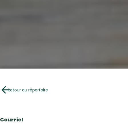
À propo
Répertoire des e
Arrêts Croquez l
Retour au répertoire
Les incontou
Recette
Article
Courriel
Vidéos