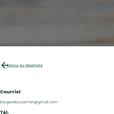
À propo
Répertoire des e
Arrêts Croquez l
Retour au répertoire
Les incontou
Recette
Article
Courriel
Vidéos
bergeriebouwman@gmail.com
Calendrier d’é
Nous join
Tél.