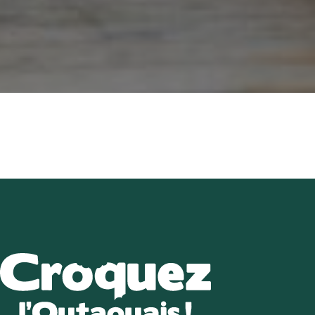
Répertoire des e
Arrêts Croquez l
Les incontou
Recette
Article
Vidéos
Calendrier d’é
Nous join
EN