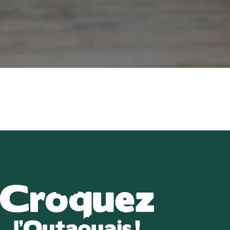
Répertoire des e
Arrêts Croquez l
Les incontou
Recette
Article
Vidéos
Calendrier d’é
Nous join
EN