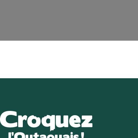
Répertoire des e
Arrêts Croquez l
Les incontou
Recette
Article
Vidéos
Calendrier d’é
Nous join
EN