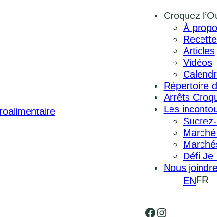
Croquez l’O
À propo
Recette
Articles
Vidéos
Calendr
Répertoire d
Arrêts Croqu
Les inconto
Sucrez-
Marché
Marchés
Défi Je
Nous joindr
FR
EN
Facebook
Instagram