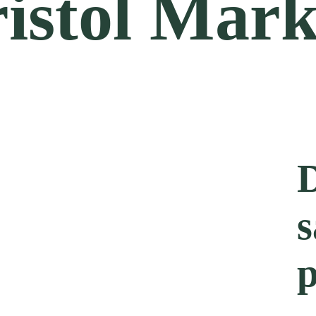
istol Mark
D
s
p