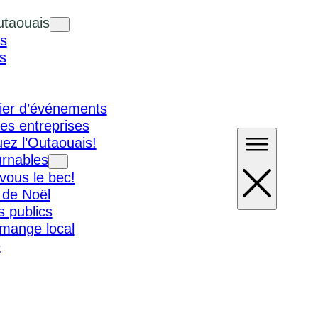
utaouais
s
s
ier d’événements
es entreprises
ez l’Outaouais!
urnables
vous le bec!
 de Noël
 publics
 mange local
e