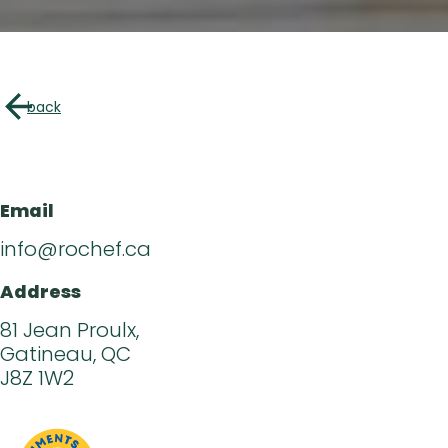
Directory of B
Croquez l’Outaouais!
The Essent
Events Cal
back
Recipe
Article
Contact 
Email
info@rochef.ca
Address
81 Jean Proulx,
Gatineau, QC
J8Z 1W2