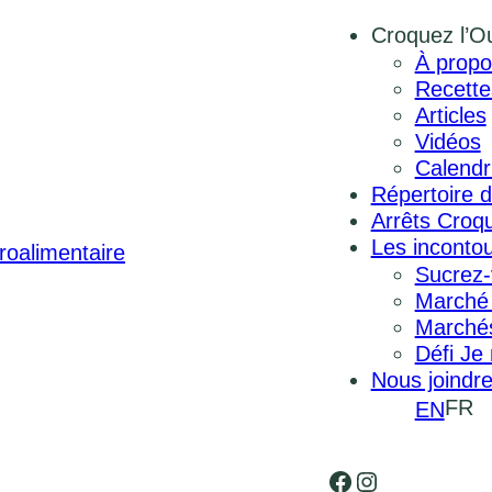
Croquez l’O
À propo
Recette
Articles
Vidéos
Calendr
Répertoire d
Arrêts Croqu
Les inconto
Sucrez-
Marché
Marchés
Défi Je
Nous joindr
FR
EN
Facebook
Instagram