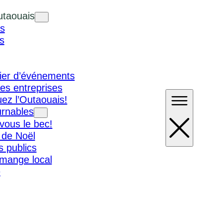
utaouais
s
s
ier d’événements
es entreprises
ez l’Outaouais!
urnables
vous le bec!
 de Noël
 publics
 mange local
e