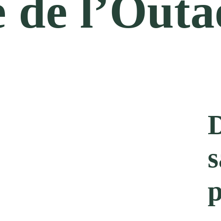
 de l’Outa
D
s
p