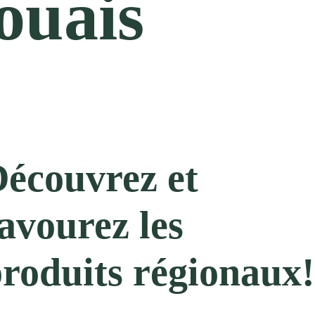
ouais
écouvrez et
avourez les
roduits régionaux!