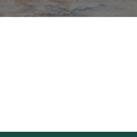
Directory of Businesses
Croquez l’Outaouais! Gourmet Stops
The Essentials
Events Calendar
Recipes
Articles
Contact us
FR