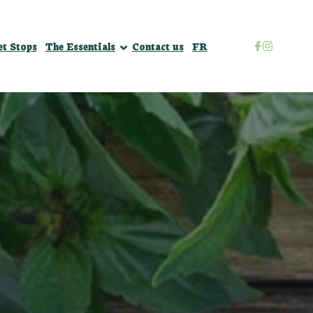
Défi Je mange local
et Stops
The Essentials
Contact us
FR