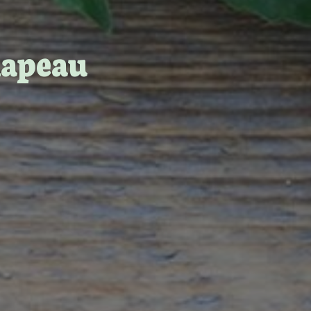
hapeau
About us