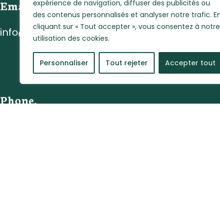
expérience de navigation, diffuser des publicités ou
Email
des contenus personnalisés et analyser notre trafic. E
cliquant sur « Tout accepter », vous consentez à notre
info@agro-outaouais.com
utilisation des cookies.
Personnaliser
Tout rejeter
Accepter tout
Phone.
819-281-7676
Address