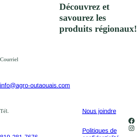
Découvrez et
savourez les
produits régionaux!
Courriel
info@agro-outaouais.com
Nous joindre
Tél.
Fa
In
Politiques de
819-281-7676