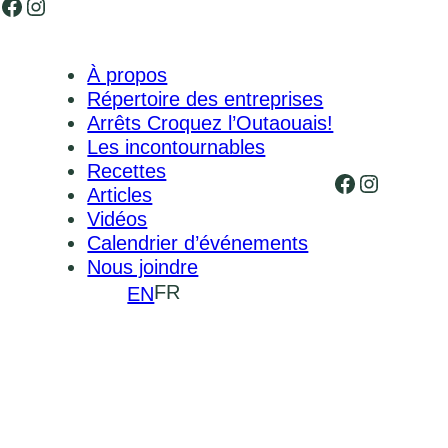
Facebook
Instagram
À propos
Répertoire des entreprises
Arrêts Croquez l’Outaouais!
Les incontournables
Recettes
Facebook
Instagr
Articles
Vidéos
Calendrier d’événements
Nous joindre
FR
EN