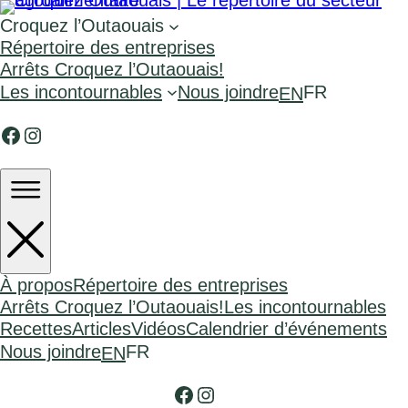
Croquez l’Outaouais
Répertoire des entreprises
Arrêts Croquez l’Outaouais!
Les incontournables
Nous joindre
FR
EN
Facebook
Instagram
À propos
Répertoire des entreprises
Arrêts Croquez l’Outaouais!
Les incontournables
Recettes
Articles
Vidéos
Calendrier d’événements
Nous joindre
FR
EN
Facebook
Instagram