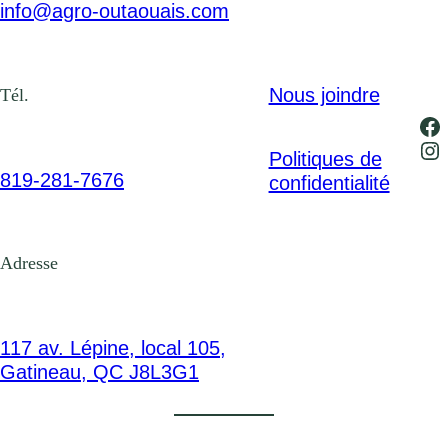
info@agro-outaouais.com
Nous joindre
Tél.
Fa
In
Politiques de
819-281-7676
confidentialité
Adresse
117 av. Lépine, local 105,
Gatineau, QC J8L3G1