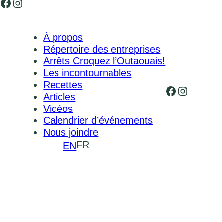
Facebook
Instagram
À propos
Répertoire des entreprises
Arrêts Croquez l’Outaouais!
Les incontournables
Recettes
Facebook
Instagr
Articles
Vidéos
Calendrier d’événements
Nous joindre
FR
EN